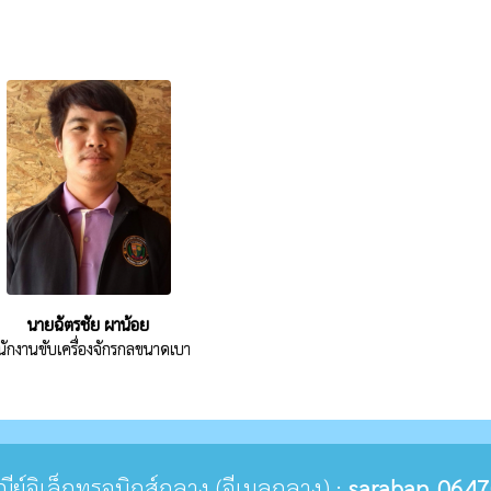
นายฉัตรชัย ผาน้อย
ักงานขับเครื่องจักรกลขนาดเบา
ษณีย์อิเล็กทรอนิกส์กลาง (อีเมลกลาง) :
saraban_0647