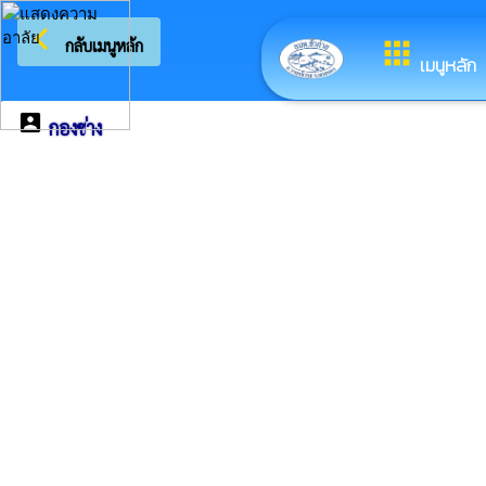
arrow_back_ios
ยินดีต้อนรั
กลับเมนูหลัก
apps
เมนูหลัก
account_box
กองช่าง