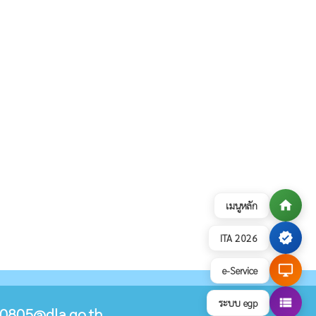
home
เมนูหลัก
verified
ITA 2026
desktop_windows
e-Service
view_list
ระบบ egp
0805@dla.go.th