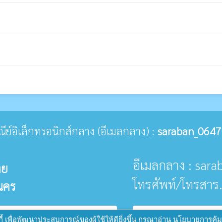
ษณีย์อิเล็กทรอนิกส์กลาง (อีเมลกลาง) :
saraban_0647
อีเมลกลาง : sar
าย
โทรศัพท์/โทรสาร
นคร
public
พัฒนาระบบ :
www.ts-local.com
นโยบายเว็บไซต์
นโย
้ เพื่อพัฒนาประสบการณ์ของผู้ใช้ให้ดียิ่งขึ้น กรุณาอ่าน นโยบายการคุ