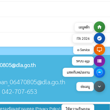
home
เมนูหลัก
verified
ITA 2026
desktop_windows
e-Service
view_list
ระบบ egp
0805@dla.go.th
แชทกับหน่วยงาน
aban_06470805@dla.go.th
keyboard_arrow_down
ย่อเมนู
. 042-707-653
บายการคุ้มครองข้อมูลส่วนบุคคล
update : 17 กรกฎาคม 2569
้มครองข้อมูลส่วนบุคคล (Privacy Policy)
ให้ความยินยอม