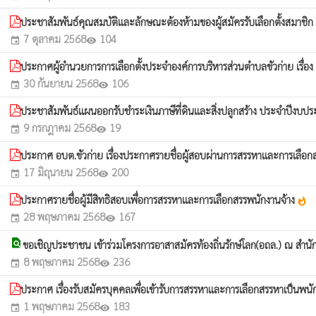
ประชาสัมพันธ์คุณสมบัติและลักษณะต้องห้ามของผู้สมัครรับเลือกตั้งสมา
7 ตุลาคม 2568
104
event
visibility
ประกาศผู้อำนวยการการเลือกตั้งประจำองค์การบริหารส่วนตำบลขัวก่าย เรื่
30 กันยายน 2568
106
event
visibility
ประชาสัมพันธ์แผนออกรับชำระเงินภาษีที่ดินและสิ่งปลูกสร้าง ประจำปีงบ
9 กรกฎาคม 2568
19
event
visibility
ประกาศ อบต.ขัวก่าย เรื่องประกาศรายชื่อผู้สอบผ่านการสรรหาและการเลือก
17 มิถุนายน 2568
200
event
visibility
ประกาศรายชื่อผู้มีสิทธิสอบเพื่อการสรรหาและการเลือกสรรพนักงานจ้าง
whatshot
28 พฤษภาคม 2568
167
event
visibility
find_in_page
ขอเชิญประชาชน เข้าร่วมโครงการอาสาสมัครท้องถิ่นรักษ์โลก(อถล.) ณ สำนั
8 พฤษภาคม 2568
236
event
visibility
ประกาศ เรื่องรับสมัครบุคคลเพื่อเข้ารับการสรรหาและการเลือกสรรหาเป็นพนั
1 พฤษภาคม 2568
183
event
visibility