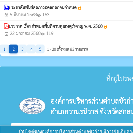
ประชาสัมพันธ์ลดภาวะคลอดก่อนกำหนด
whatshot
5 มีนาคม 2568
163
event
visibility
ประกาศ เรื่อง กำหนดพื้นที่ควบคุมเหตุรำคาญ พ.ศ. 2568
whatshot
23 มกราคม 2568
119
event
visibility
1
2
3
4
5
1 - 20 (ทั้งหมด 83 รายการ)
ที่อยู่ไปร
องค์การบริหารส่วนตำบลขัวก่
อำเภอวานรนิวาส จังหวัดสกล
verified_user
ผู้ดูแลระบบ
copyright © 2025
องค์การบริหารส่วนตำบลขัวก่าย
เว็บไซต์ขององค์การบริหารส่วนตำบลขัวก่าย มีการจัดเก็บคุกกี