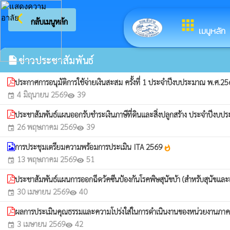
arrow_back_ios
ยินดีต้อ
กลับเมนูหลัก
apps
เมนูหลัก
ข่าวประชาสัมพันธ์
insert_drive_file
ประกาศการอนุมัติการใช้จ่ายเงินสะสม ครั้งที่ 1 ประจำปีงบประมาณ พ.ศ.2
4 มิถุนายน 2569
39
event
visibility
ประชาสัมพันธ์แผนออกรับชำระเงินภาษีที่ดินและสิ่งปลูกสร้าง ประจำปีงบ
26 พฤษภาคม 2569
39
event
visibility
การประชุมเตรียมความพร้อมการประเมิน ITA 2569
whatshot
13 พฤษภาคม 2569
51
event
visibility
ประชาสัมพันธ์แผนการออกฉีดวัคซีนป้องกันโรคพิษสุนัขบ้า (สำหรับสุนัข
30 เมษายน 2569
40
event
visibility
ผลการประเมินคุณธรรมและความโปร่งใส่ในการดำเนินงานของหน่วยงานภาค
3 เมษายน 2569
42
event
visibility