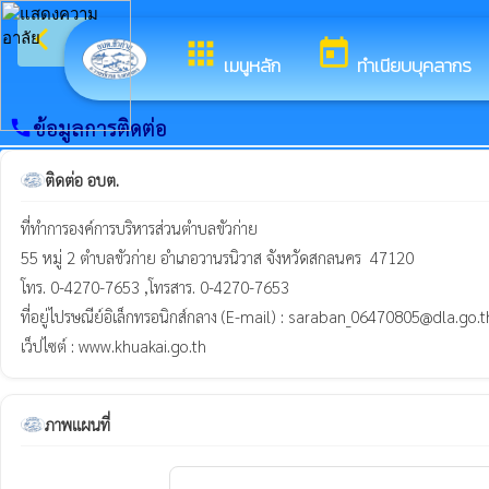
arrow_back_ios
ยินดีต้อ
กลับเมนูหลัก
apps
today
เมนูหลัก
ทำเนียบบุคลากร
ข้อมูลการติดต่อ
call
ติดต่อ อบต.
ที่ทำการองค์การบริหารส่วนตำบลขัวก่าย

55 หมู่ 2 ตำบลขัวก่าย อำเภอวานรนิวาส จังหวัดสกลนคร  47120

โทร. 0-4270-7653 ,โทรสาร. 0-4270-7653

ที่อยู่ไปรษณีย์อิเล็กทรอนิกส์กลาง (E-mail) : saraban_06470805@dla.go.th
เว็ปไซต์ : www.khuakai.go.th
ภาพแผนที่