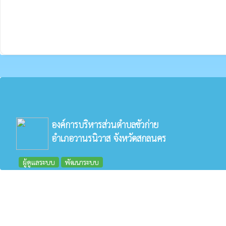
องค์การบริหารส่วนตำบลขัวก่าย
อำเภอวานรนิวาส จังหวัดสกลนคร
ผู้ดูแลระบบ
พัฒนาระบบ