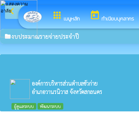
arrow_back_ios
ยินดีต้อนร
กลับเมนูหลัก
apps
today
เมนูหลัก
ทำเนียบบุคลากร
งบประมาณรายจ่ายประจำปี
folder
องค์การบริหารส่วนตำบลขัวก่าย
อำเภอวานรนิวาส จังหวัดสกลนคร
ผู้ดูแลระบบ
พัฒนาระบบ