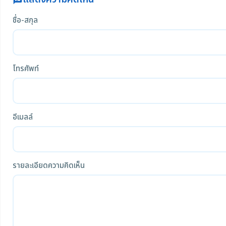
rate_review
ชื่อ-สกุล
โทรศัพท์
อีเมลล์
รายละเอียดความคิดเห็น