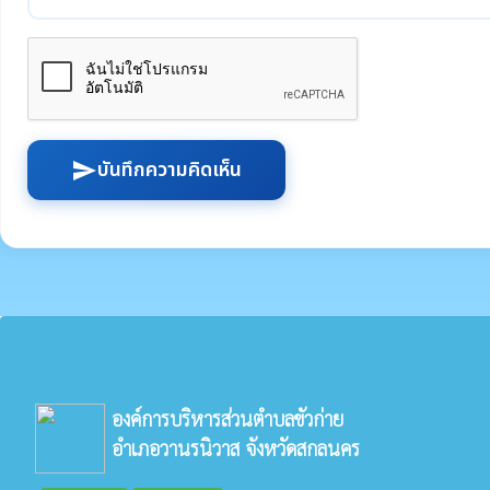
บันทึกความคิดเห็น
send
องค์การบริหารส่วนตำบลขัวก่าย
อำเภอวานรนิวาส จังหวัดสกลนคร