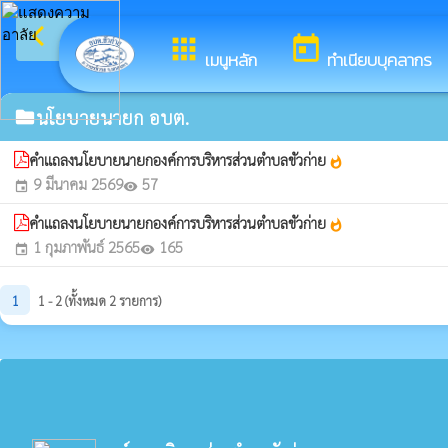
arrow_back_ios
ยินดีต้อ
กลับเมนูหลัก
apps
today
เมนูหลัก
ทำเนียบบุคลากร
นโยบายนายก อบต.
folder
คำแถลงนโยบายนายกองค์การบริหารส่วนตำบลขัวก่าย
whatshot
9 มีนาคม 2569
57
event
visibility
คำแถลงนโยบายนายกองค์การบริหารส่วนตำบลขัวก่าย
whatshot
1 กุมภาพันธ์ 2565
165
event
visibility
1
1 - 2 (ทั้งหมด 2 รายการ)