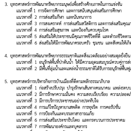
3.  ยุทธศาสตร์การพัฒนาทรัพยากรมนุษย์เพื่อสร้างศักยภาพในการแข่งขัน

          แนวทางที่ 1  การจัดการศึกษา  และการสนับสนุนส่งเสริมการศึกษา

          แนวทางที่  2  การส่งเสริมกีฬา  และนันทนาการ

          แนวทางที่  3  การสงเคราะห์  การส่งเสริมสวัสดิการ และการส่งเสริมคุณภาพชีวิตสตรี  เด็ก  คนชรา  คนพิการ  ผู้ด้อยโอกาส  ผู้ติดเชื้อเอดส์  และผู้ยากจน

          แนวทางที่  4  การส่งเสริมสุขภาพ  และป้องกันควบคุมโรค

          แนวทางที่  5  ส่งเสริมให้ประชาชนมีคุณภาพชีวิตที่ดี  และดำรงชีวิตตามปรัชญาเศรษฐกิจพอเพียง

          แนวทางที่  6  ส่งเสริมให้มีการพัฒนาครอบครัว  ชุมชน  และสังคมให้เกิดการเรียนรู้ตลอดชีวิต

4.  ยุทธศาสตร์การพัฒนาทรัพยากรธรรมชาติและสิ่งแวดล้อมอย่างสมดุลยั่งยืน

          แนวทางที่  1  อนุรักษ์พื้นที่ป่าต้นน้ำ  ให้มีความอุดมสมบูรณ์ควบคู่การส่งเสริมสนับสนุนปลูกป่าไม้เศรษฐกิจชุมชน

          แนวทางที่  2  มีพื้นที่ลุ่มน้ำและแหล่งน้ำธรรมชาติได้รับการอนุรักษ์ฟื้นฟูเพื่อการใช้ประโยชน์อย่างยั่งยืน

5.  ยุทธศาสตร์การบริหารกิจการบ้านเมืองที่ดีตามหลักธรรมาภิบาล

          แนวทางที่  1  ก่อสร้างปรับปรุง  บำรุงรักษาเส้นทางคมนาคม  แหล่งระบบสาธารณูปโภค  และสาธารณูปโภค

          แนวทางที่  2  มีการรักษาความมั่นคง  ความสงบเรียบร้อย  ความปลอดภัยในชีวิตและทรัพย์สิน

          แนวทางที่  3  มีการบริการประชาชนอย่างประทับใจ

          แนวทางที่  4  การแก้ไขปัญหายาเสพติด  การทุจริต  การคอรัปชั่น

          แนวทางที่  5  การป้องกันและบรรเทาสาธารณภัย

          แนวทางที่  6  การส่งเสริมประชาธิปไตย  และกระบวนการประชาคม

          แนวทางที่  7  การพัฒนาองค์กรและบุคลากร
