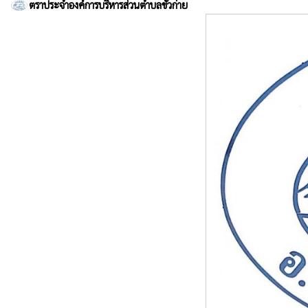
ตราประจำองค์การบริหารส่วนตำบลขัวก่าย