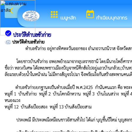
arrow_back_ios
ยินดีต้อนรับสู่เว็บ
กลับเมนูหลัก
apps
today
เมนูหลัก
ทำเนียบบุคลากร
check_circle
ประวัติตำบลขัวก่าย
ประวัติตำบลขัวก่าย
           ตำบลขัวก่าย อยู่ทางทิศตะวันออกของ อำเภอวานรนิวาส จังหวัดสกลนคร

          โดยชาวบ้านขัวก่าย อพยพย้ายมาจากอุบลราชธานี โดยมีนายโพธิ์ศาราช ได้นำพรรคพวกหนีความอดหยากแห้งแล้ง อพยพขึ้นมาเรื่อยๆจนกระทั่งถึงหมู่บ้านร้างแห่งหนึ่ง ตามประวัติเล่าว่าหมู่บ้านร้างแห่งนี้ เป็นเมืองเก่าชื่อเมืองปัญจา ซึ่งมีเจ้าเมือง
ชื่อว่า หลวงวิเศษ ได้อพยพชาวเมืองปัญจาหนีศึกฮ้อไปอยู่แถวบ้านกล้วย,บ้านหมี่ จังห
ล้อมรอบด้วยน้ำในหน้าฝน ไม่มีทางสัญจรไปมา จึงพร้อมใจกันสร้างสะพานคนเดินข้
         ตำบลขัวก่ายยกฐานะเป็นตำบลเมื่อปี พ.ศ.2425  กำนันคนแรก คือ พระศรีวรราช แบ่งการปกครองออกเป็น 13 หมู่บ้าน ได้แก่

หมูที่ 1  บ้านขัวก่าย  หมู่ที่ 2  บ้านโคกผักหวาน  หมู่ที่ 3  บ้านโนนสว่าง  หมู่ที่ 
หนองแวง 

หมู่ที่ 12  บ้านส้งเปือยสอง  หมู่ที่ 13 บ้านส้งเปือยสาม

          ประเพณี มีประเพณีเหมือนชาวอิสานทั่วไป ได้แก่ บุญขึ้นปีใหม่ บุญสงกรานต์ บุญประทายข้าวเปลือก บุญเข้าพรรษา บุญข้าวสาก บุญข้าวประดับดิน บุญออกพรรษา บุญกฐิน ซึ่งยังปฏิบัติอยู่อย่างต่อเนื่อง
