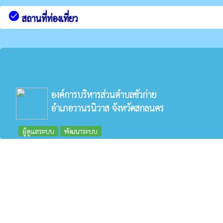
check_circle
สถานที่ท่องเที่ยว
องค์การบริหารส่วนตำบลขัวก่าย
อำเภอวานรนิวาส จังหวัดสกลนคร
ผู้ดูแลระบบ
พัฒนาระบบ