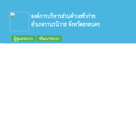
องค์การบริหารส่วนตำบลขัวก่าย
อำเภอวานรนิวาส จังหวัดสกลนคร
ผู้ดูแลระบบ
พัฒนาระบบ