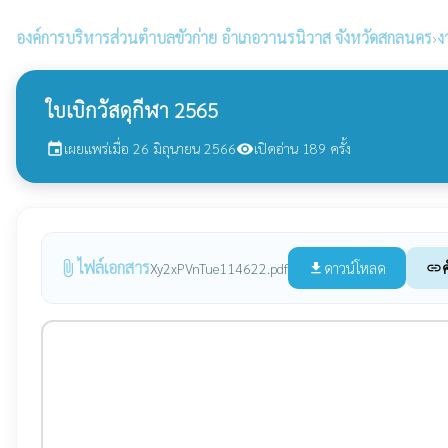
องค์การบริหารส่วนตำบลขัวก่าย
อำเภอวานรนิวาส จังหวัดสกลนคร
›
ง
ใบเบิกวัสดุกีฬา 2565
เผยแพร่เมื่อ 26 มิถุนายน 2566
เปิดอ่าน 189 ครั้ง
event
visibility
ไฟล์เอกสาร
attach_file
ดาวน์โหลด
ค
Xy2xPVnTue114622.pdf
file_download
link