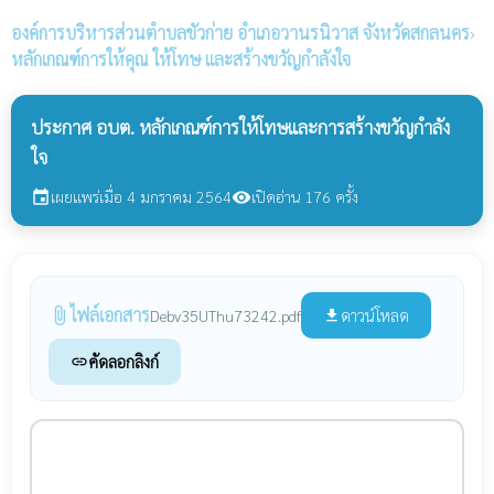
องค์การบริหารส่วนตำบลขัวก่าย
อำเภอวานรนิวาส จังหวัดสกลนคร
›
หลักเกณฑ์การให้คุณ ให้โทษ และสร้างขวัญกำลังใจ
ประกาศ อบต. หลักเกณฑ์การให้โทษและการสร้างขวัญกำลัง
ใจ
เผยแพร่เมื่อ 4 มกราคม 2564
เปิดอ่าน 176 ครั้ง
event
visibility
ไฟล์เอกสาร
attach_file
ดาวน์โหลด
Debv35UThu73242.pdf
file_download
คัดลอกลิงก์
link