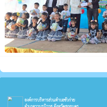
องค์การบริหารส่วนตำบลขัวก่าย
อำเภอวานรนิวาส จังหวัดสกลนคร